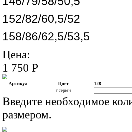
146/79/58/50,5
152/82/60,5/52
158/86/62,5/53,5
Цена:
1 750 Р
Артикул
Цвет
128
т.серый
Введите необходимое кол
размером.